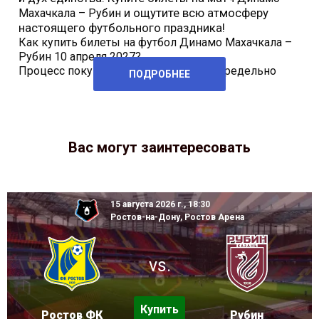
и ощутите всю атмосферу
Махачкала – Рубин
настоящего футбольного праздника!
Как купить билеты на футбол Динамо Махачкала –
Рубин 10 апреля 2027?
Процесс покупки билетов на футбол предельно
ПОДРОБНЕЕ
Вас могут заинтересовать
15 августа 2026 г., 18:30
Ростов-на-Дону, Ростов Арена
vs.
Купить
Ростов ФК
Рубин