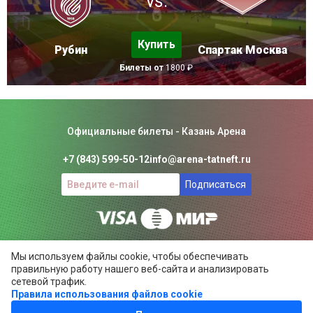
vs.
Купить
Рубин
Спартак Москва
Билеты от
1800 ₽
Официальные билеты - Казань Арена
+7 (843) 599-50-12
info@arena-tatneft.ru
Подписаться
Консьерж-сервис. Не является официальным сайтом
Мы используем файлы cookie, чтобы обеспечивать
Казань Арены.
правильную работу нашего веб-сайта и анализировать
Положение об общих правилах
сетевой трафик.
Правила использования файлов cookie
ARENA-TATNEFT.RU ©
2024