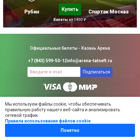
Купить
Рубин
Спартак Москва
Билеты от
1800 ₽
Официальные билеты - Казань Арена
+7 (843) 599-50-12
info@arena-tatneft.ru
Подписаться
Консьерж-сервис. Не является официальным сайтом
Мы используем файлы cookie, чтобы обеспечивать
Казань Арены.
правильную работу нашего веб-сайта и анализировать
Положение об общих правилах
сетевой трафик.
Правила использования файлов cookie
ARENA-TATNEFT.RU ©
2024
Понятно