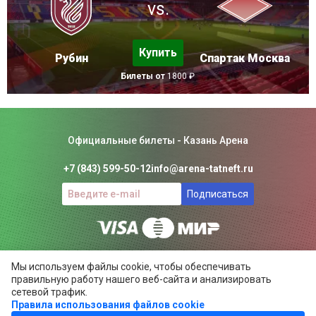
vs.
Купить
Рубин
Спартак Москва
Билеты от
1800 ₽
Официальные билеты - Казань Арена
+7 (843) 599-50-12
info@arena-tatneft.ru
Подписаться
Консьерж-сервис. Не является официальным сайтом
Мы используем файлы cookie, чтобы обеспечивать
Казань Арены.
правильную работу нашего веб-сайта и анализировать
Положение об общих правилах
сетевой трафик.
Правила использования файлов cookie
ARENA-TATNEFT.RU ©