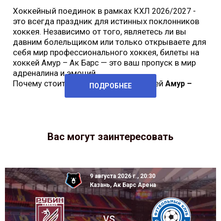
Хоккейный поединок в рамках
-
КХЛ 2026/2027
это всегда праздник для истинных поклонников
хоккея. Независимо от того, являетесь ли вы
давним болельщиком или только открываете для
себя мир профессионального хоккея, билеты на
хоккей
— это ваш пропуск в мир
Амур – Ак Барс
адреналина и эмоций.
Почему стоит купить билеты на хоккей
Амур –
ПОДРОБНЕЕ
Вас могут заинтересовать
9 августа 2026 г., 20:30
Казань, Ак Барс Арена
vs.