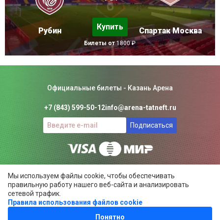
Купить
Рубин
Спартак Москва
Билеты от
1800 ₽
Официальные билеты - Казань Арена
+7 (843) 599-50-12
info@arena-tatneft.ru
Подписаться
Консьерж-сервис. Не является официальным сайтом
Мы используем файлы cookie, чтобы обеспечивать
Казань Арены.
правильную работу нашего веб-сайта и анализировать
Положение об общих правилах
сетевой трафик.
Правила использования файлов cookie
ARENA-TATNEFT.RU ©
2024
Понятно