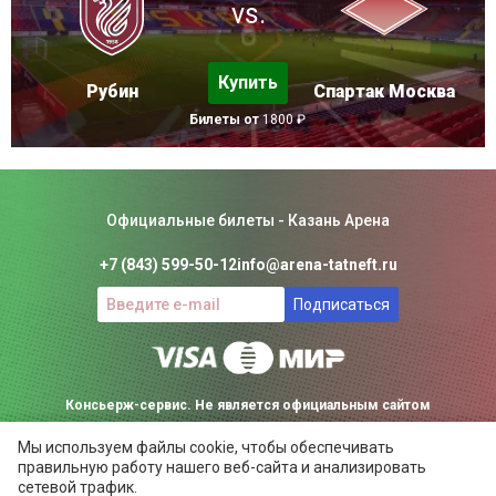
vs.
Купить
Рубин
Спартак Москва
Билеты от
1800 ₽
Официальные билеты - Казань Арена
+7 (843) 599-50-12
info@arena-tatneft.ru
Подписаться
Консьерж-сервис. Не является официальным сайтом
Мы используем файлы cookie, чтобы обеспечивать
Казань Арены.
правильную работу нашего веб-сайта и анализировать
Положение об общих правилах
сетевой трафик.
Правила использования файлов cookie
ARENA-TATNEFT.RU ©