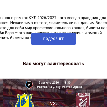
динок в рамках
- это всегда праздник для
КХЛ 2026/2027
ккея. Независимо от того, являетесь ли вы давним боле
ете для себя мир профессионального хоккея, билеты на 
— это ваш пропуск в мир адреналина и эмоций.
Ак Барс
упить билеты на хоккей
Металлург
ПОДРОБНЕЕ
Вас могут заинтересовать
15 августа 2026 г., 18:30
Ростов-на-Дону, Ростов Арена
vs.