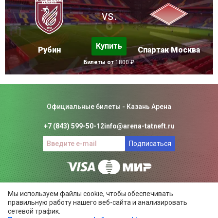
vs.
Купить
Рубин
Спартак Москва
Билеты от
1800 ₽
Официальные билеты - Казань Арена
+7 (843) 599-50-12
info@arena-tatneft.ru
Подписаться
Консьерж-сервис. Не является официальным сайтом
Мы используем файлы cookie, чтобы обеспечивать
Казань Арены.
правильную работу нашего веб-сайта и анализировать
Положение об общих правилах
сетевой трафик.