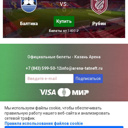
vs.
Купить
Балтика
Рубин
Билеты от
1400 ₽
Официальные билеты - Казань Арена
+7 (843) 599-50-12
info@arena-tatneft.ru
Подписаться
Консьерж-сервис. Не является официальным сайтом
Мы используем файлы cookie, чтобы обеспечивать
Казань Арены.
правильную работу нашего веб-сайта и анализировать
Положение об общих правилах
сетевой трафик.
Правила использования файлов cookie
ARENA-TATNEFT.RU ©