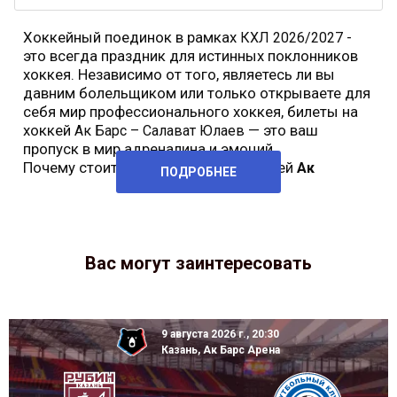
Хоккейный поединок в рамках
-
КХЛ 2026/2027
это всегда праздник для истинных поклонников
хоккея. Независимо от того, являетесь ли вы
давним болельщиком или только открываете для
себя мир профессионального хоккея, билеты на
хоккей
— это ваш
Ак Барс – Салават Юлаев
пропуск в мир адреналина и эмоций.
Почему стоит купить билеты на хоккей
Ак
ПОДРОБНЕЕ
Вас могут заинтересовать
9 августа 2026 г., 20:30
Казань, Ак Барс Арена