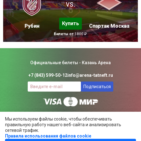
vs.
Купить
Рубин
Спартак Москва
Билеты от
1800 ₽
Официальные билеты - Казань Арена
+7 (843) 599-50-12
info@arena-tatneft.ru
Подписаться
Консьерж-сервис. Не является официальным сайтом
Мы используем файлы cookie, чтобы обеспечивать
Казань Арены.
правильную работу нашего веб-сайта и анализировать
Положение об общих правилах
сетевой трафик.
Правила использования файлов cookie
ARENA-TATNEFT.RU ©