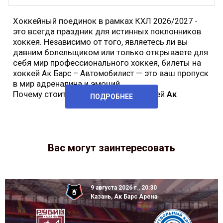
Хоккейный поединок в рамках
-
КХЛ 2026/2027
это всегда праздник для истинных поклонников
хоккея. Независимо от того, являетесь ли вы
давним болельщиком или только открываете для
себя мир профессионального хоккея, билеты на
хоккей
— это ваш пропуск
Ак Барс – Автомобилист
в мир адреналина и эмоций.
Почему стоит купить билеты на хоккей
Ак
ПОДРОБНЕЕ
Вас могут заинтересовать
9 августа 2026 г., 20:30
Казань, Ак Барс Арена