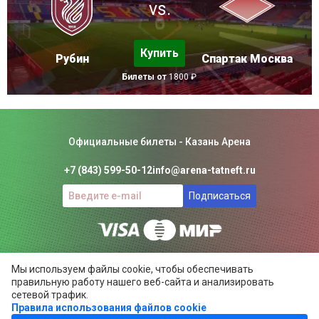
vs.
Купить
Рубин
Спартак Москва
Билеты от
1800 ₽
Официальные билеты - Казань Арена
+7 (843) 599-50-12
info@arena-tatneft.ru
Подписаться
Консьерж-сервис. Не является официальным сайтом
Мы используем файлы cookie, чтобы обеспечивать
Казань Арены.
правильную работу нашего веб-сайта и анализировать
Положение об общих правилах
сетевой трафик.
Правила использования файлов cookie
ARENA-TATNEFT.RU ©