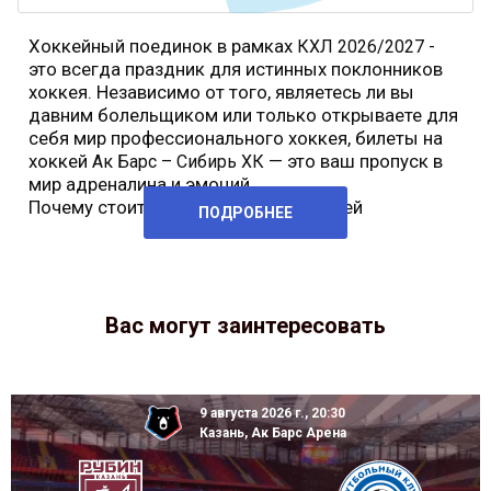
Хоккейный поединок в рамках
-
КХЛ 2026/2027
это всегда праздник для истинных поклонников
хоккея. Независимо от того, являетесь ли вы
давним болельщиком или только открываете для
себя мир профессионального хоккея, билеты на
хоккей
— это ваш пропуск в
Ак Барс – Сибирь ХК
мир адреналина и эмоций.
Почему стоит купить билеты на хоккей
ПОДРОБНЕЕ
Вас могут заинтересовать
9 августа 2026 г., 20:30
Казань, Ак Барс Арена