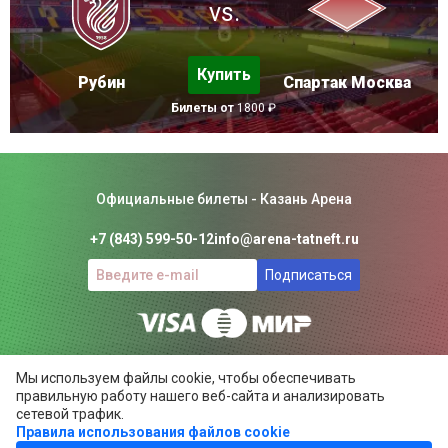
vs.
Купить
Рубин
Спартак Москва
Билеты от
1800 ₽
Официальные билеты - Казань Арена
+7 (843) 599-50-12
info@arena-tatneft.ru
Подписаться
Консьерж-сервис. Не является официальным сайтом
Мы используем файлы cookie, чтобы обеспечивать
Казань Арены.
правильную работу нашего веб-сайта и анализировать
Положение об общих правилах
сетевой трафик.
Правила использования файлов cookie
ARENA-TATNEFT.RU ©