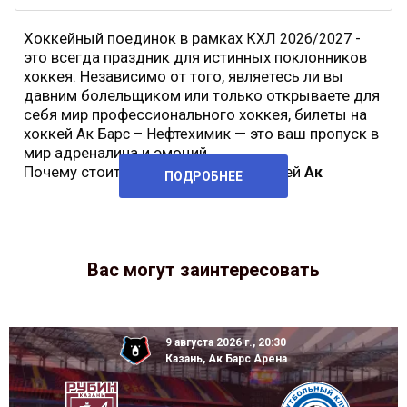
Хоккейный поединок в рамках
-
КХЛ 2026/2027
это всегда праздник для истинных поклонников
хоккея. Независимо от того, являетесь ли вы
давним болельщиком или только открываете для
себя мир профессионального хоккея, билеты на
хоккей
— это ваш пропуск в
Ак Барс – Нефтехимик
мир адреналина и эмоций.
Почему стоит купить билеты на хоккей
Ак
ПОДРОБНЕЕ
Вас могут заинтересовать
9 августа 2026 г., 20:30
Казань, Ак Барс Арена