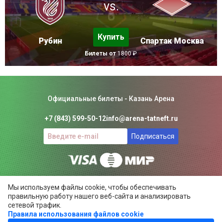
vs.
Купить
Рубин
Спартак Москва
Билеты от
1800 ₽
Официальные билеты - Казань Арена
+7 (843) 599-50-12
info@arena-tatneft.ru
Подписаться
Консьерж-сервис. Не является официальным сайтом
Мы используем файлы cookie, чтобы обеспечивать
Казань Арены.
правильную работу нашего веб-сайта и анализировать
Положение об общих правилах
сетевой трафик.
Правила использования файлов cookie
ARENA-TATNEFT.RU ©