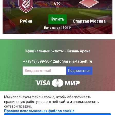
vs.
Купить
Рубин
Спартак Москва
Билеты от
1800 ₽
Официальные билеты - Казань Арена
+7 (843) 599-50-12
info@arena-tatneft.ru
Подписаться
Консьерж-сервис. Не является официальным сайтом
Мы используем файлы cookie, чтобы обеспечивать
Казань Арены.
правильную работу нашего веб-сайта и анализировать
Положение об общих правилах
сетевой трафик.
Правила использования файлов cookie
ARENA-TATNEFT.RU ©