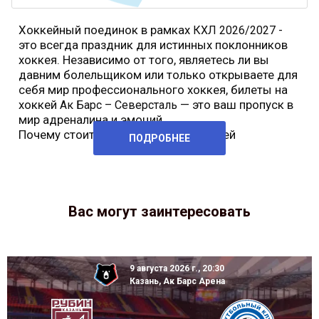
Хоккейный поединок в рамках
-
КХЛ 2026/2027
это всегда праздник для истинных поклонников
хоккея. Независимо от того, являетесь ли вы
давним болельщиком или только открываете для
себя мир профессионального хоккея, билеты на
хоккей
— это ваш пропуск в
Ак Барс – Северсталь
мир адреналина и эмоций.
Почему стоит купить билеты на хоккей
ПОДРОБНЕЕ
Вас могут заинтересовать
9 августа 2026 г., 20:30
Казань, Ак Барс Арена