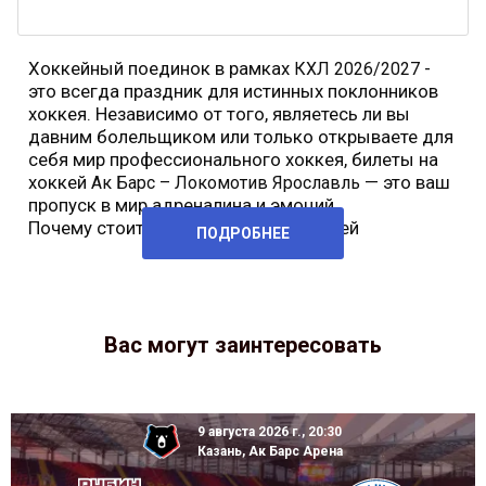
Хоккейный поединок в рамках
-
КХЛ 2026/2027
это всегда праздник для истинных поклонников
хоккея. Независимо от того, являетесь ли вы
давним болельщиком или только открываете для
себя мир профессионального хоккея, билеты на
хоккей
— это ваш
Ак Барс – Локомотив Ярославль
пропуск в мир адреналина и эмоций.
Почему стоит купить билеты на хоккей
ПОДРОБНЕЕ
Вас могут заинтересовать
9 августа 2026 г., 20:30
Казань, Ак Барс Арена