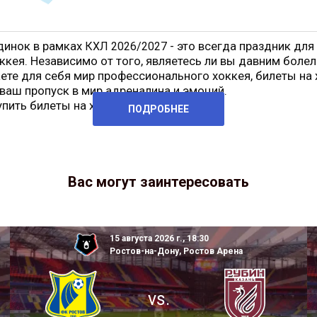
динок в рамках
- это всегда праздник для
КХЛ 2026/2027
ккея. Независимо от того, являетесь ли вы давним боле
ете для себя мир профессионального хоккея, билеты на
ваш пропуск в мир адреналина и эмоций.
упить билеты на хоккей
Сочи
ПОДРОБНЕЕ
Вас могут заинтересовать
15 августа 2026 г., 18:30
Ростов-на-Дону, Ростов Арена
vs.