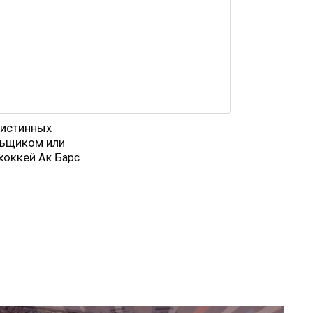
 истинных
льщиком или
 хоккей
Ак Барс