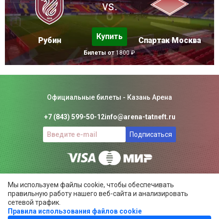
vs.
Купить
Рубин
Спартак Москва
Билеты от
1800 ₽
Официальные билеты - Казань Арена
+7 (843) 599-50-12
info@arena-tatneft.ru
Подписаться
Консьерж-сервис. Не является официальным сайтом
Мы используем файлы cookie, чтобы обеспечивать
Казань Арены.
правильную работу нашего веб-сайта и анализировать
Положение об общих правилах
сетевой трафик.
Правила использования файлов cookie
ARENA-TATNEFT.RU ©