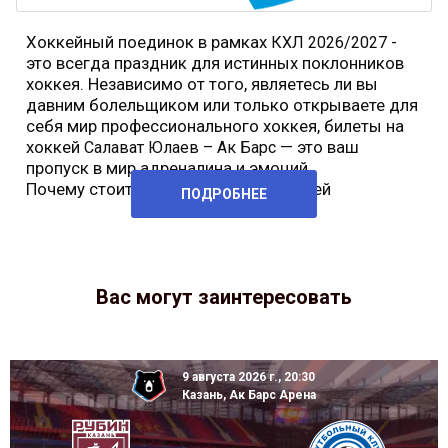
Хоккейный поединок в рамках
-
КХЛ 2026/2027
это всегда праздник для истинных поклонников
хоккея. Независимо от того, являетесь ли вы
давним болельщиком или только открываете для
себя мир профессионального хоккея, билеты на
хоккей
— это ваш
Салават Юлаев – Ак Барс
пропуск в мир адреналина и эмоций.
Почему стоит купить билеты на хоккей
ПОДРОБНЕЕ
Вас могут заинтересовать
9 августа 2026 г., 20:30
Казань, Ак Барс Арена