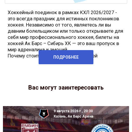
Хоккейный поединок в рамках
-
КХЛ 2026/2027
это всегда праздник для истинных поклонников
хоккея. Независимо от того, являетесь ли вы
давним болельщиком или только открываете для
себя мир профессионального хоккея, билеты на
хоккей
— это ваш пропуск в
Ак Барс – Сибирь ХК
мир адреналина и эмоций.
Почему стоит купить билеты на хоккей
ПОДРОБНЕЕ
Вас могут заинтересовать
9 августа 2026 г., 20:30
Казань, Ак Барс Арена