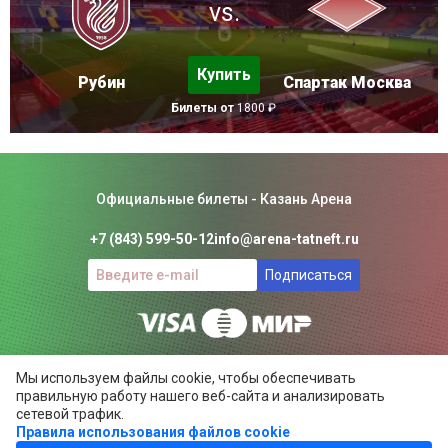
vs.
Купить
Рубин
Спартак Москва
Билеты от
1800 ₽
Официальные билеты - Казань Арена
+7 (843) 599-50-12
info@arena-tatneft.ru
Подписаться
Консьерж-сервис. Не является официальным сайтом
Мы используем файлы cookie, чтобы обеспечивать
Казань Арены.
правильную работу нашего веб-сайта и анализировать
Положение об общих правилах
сетевой трафик.
Правила использования файлов cookie
ARENA-TATNEFT.RU ©