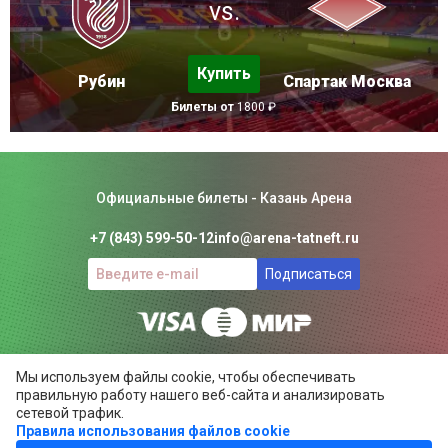
vs.
Купить
Рубин
Спартак Москва
Билеты от
1800 ₽
Официальные билеты - Казань Арена
+7 (843) 599-50-12
info@arena-tatneft.ru
Подписаться
Консьерж-сервис. Не является официальным сайтом
Мы используем файлы cookie, чтобы обеспечивать
Казань Арены.
правильную работу нашего веб-сайта и анализировать
Положение об общих правилах
сетевой трафик.
Правила использования файлов cookie
ARENA-TATNEFT.RU ©