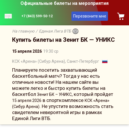
Официальные билеты на мероприятия
Перезвоните мне
+7 (843) 599-50-12
На главную
/
Единая Лига ВТБ
Купить билеты на Зенит БК — УНИКС
15 апреля 2026
19:30 ср
КСК «Арена» (Сибур Арена), Санкт-Петербург
Планируете посетить захватывающий
баскетбольный матч? Тогда у нас есть
отличные новости! На нашем сайте вы
можете легко и быстро купить билеты на
баскетбол
, который пройдет
Зенит БК – УНИКС
в спорткомплексе
15 апреля 2026
КСК «Арена»
. Не упустите возможность стать
(Сибур Арена)
свидетелем невероятной игры в рамках
Единой Лиги ВТБ.
Сейчас на сайте онлайн
20
человек