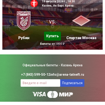
19 августа 2026 г., 18:30
Казань, Ак Барс Арена
vs.
Купить
Рубин
Спартак Москва
Билеты от
1800 ₽
Официальные билеты - Казань Арена
+7 (843) 599-50-12
info@arena-tatneft.ru
Подписаться
Консьерж-сервис. Не является официальным сайтом