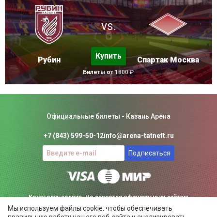
vs.
Купить
Рубин
Спартак Москва
Билеты от
1800 ₽
Официальные билеты - Казань Арена
+7 (843) 599-50-12
info@arena-tatneft.ru
Подписаться
Консьерж-сервис. Не является официальным сайтом
Мы используем файлы cookie, чтобы обеспечивать
Казань Арены.
правильную работу нашего веб-сайта и анализировать
Положение об общих правилах