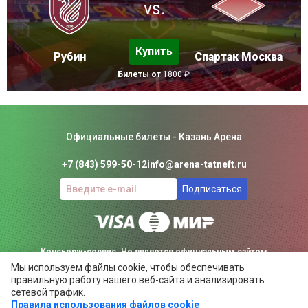
vs.
Купить
Рубин
Спартак Москва
Билеты от
1800 ₽
Официальные билеты - Казань Арена
+7 (843) 599-50-12
info@arena-tatneft.ru
Подписаться
Консьерж-сервис. Не является официальным сайтом
Мы используем файлы cookie, чтобы обеспечивать
Казань Арены.
правильную работу нашего веб-сайта и анализировать
Положение об общих правилах
сетевой трафик.
Правила использования файлов cookie
ARENA-TATNEFT.RU ©