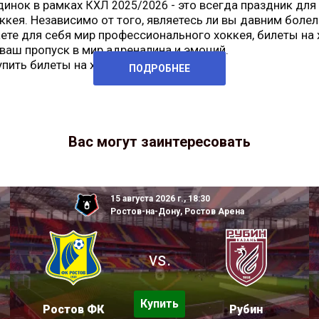
динок в рамках
- это всегда праздник для
КХЛ 2025/2026
ккея. Независимо от того, являетесь ли вы давним боле
ете для себя мир профессионального хоккея, билеты на
ваш пропуск в мир адреналина и эмоций.
упить билеты на хоккей
Трактор
ПОДРОБНЕЕ
Вас могут заинтересовать
15 августа 2026 г., 18:30
Ростов-на-Дону, Ростов Арена
vs.
Купить
Ростов ФК
Рубин