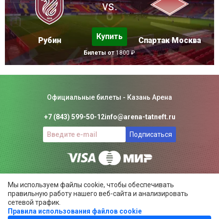
vs.
Купить
Рубин
Спартак Москва
Билеты от
1800 ₽
Официальные билеты - Казань Арена
+7 (843) 599-50-12
info@arena-tatneft.ru
Подписаться
Консьерж-сервис. Не является официальным сайтом
Мы используем файлы cookie, чтобы обеспечивать
Казань Арены.
правильную работу нашего веб-сайта и анализировать
Положение об общих правилах
сетевой трафик.
Правила использования файлов cookie
ARENA-TATNEFT.RU ©