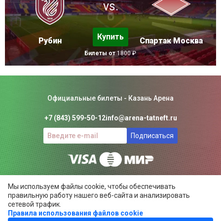
vs.
Купить
Рубин
Спартак Москва
Билеты от
1800 ₽
Официальные билеты - Казань Арена
+7 (843) 599-50-12
info@arena-tatneft.ru
Подписаться
Консьерж-сервис. Не является официальным сайтом
Мы используем файлы cookie, чтобы обеспечивать
Казань Арены.
правильную работу нашего веб-сайта и анализировать
Положение об общих правилах
сетевой трафик.
Правила использования файлов cookie
ARENA-TATNEFT.RU ©