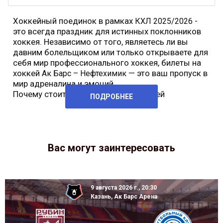
Хоккейный поединок в рамках
-
КХЛ 2025/2026
это всегда праздник для истинных поклонников
хоккея. Независимо от того, являетесь ли вы
давним болельщиком или только открываете для
себя мир профессионального хоккея, билеты на
хоккей
— это ваш пропуск в
Ак Барс – Нефтехимик
мир адреналина и эмоций.
Почему стоит купить билеты на хоккей
ПОДРОБНЕЕ
Вас могут заинтересовать
9 августа 2026 г., 20:30
Казань, Ак Барс Арена