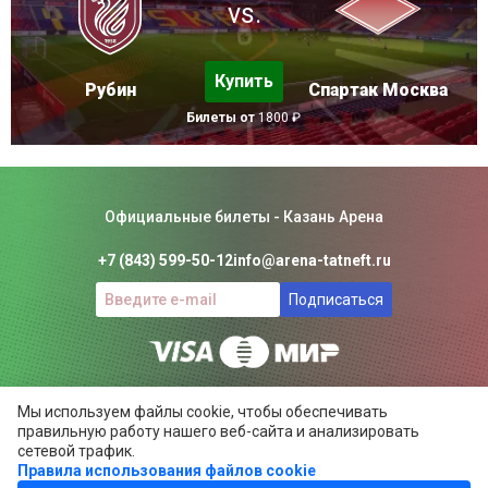
vs.
Купить
Рубин
Спартак Москва
Билеты от
1800 ₽
Официальные билеты - Казань Арена
+7 (843) 599-50-12
info@arena-tatneft.ru
Подписаться
Консьерж-сервис. Не является официальным сайтом
Мы используем файлы cookie, чтобы обеспечивать
Казань Арены.
правильную работу нашего веб-сайта и анализировать
Положение об общих правилах
сетевой трафик.
Правила использования файлов cookie
ARENA-TATNEFT.RU ©