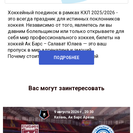
Хоккейный поединок в рамках
-
КХЛ 2025/2026
это всегда праздник для истинных поклонников
хоккея. Независимо от того, являетесь ли вы
давним болельщиком или только открываете для
себя мир профессионального хоккея, билеты на
хоккей
— это ваш
Ак Барс – Салават Юлаев
пропуск в мир адреналина и эмоций.
Почему стоит купить билеты на хоккей
ПОДРОБНЕЕ
Вас могут заинтересовать
9 августа 2026 г., 20:30
Казань, Ак Барс Арена