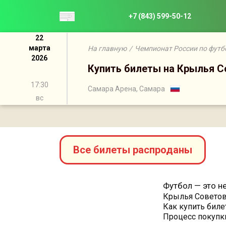
+7 (843) 599-50-12
22
марта
На главную
/
Чемпионат России по футб
2026
Купить билеты на Крылья С
17:30
Самара Арена, Самара
вс
Все билеты распроданы
Футбол — это не
Крылья Советов
Как купить биле
Процесс покупк